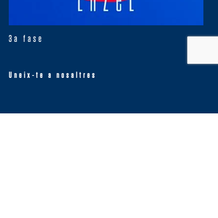
3a fase
Uneix-te a nosaltres
Twitter
Tweets by EnzelMusica