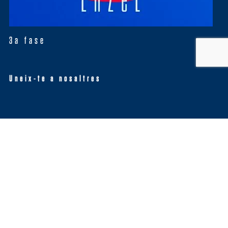
3a fase
Uneix-te a nosaltres
Twitter
Tweets by EnzelMusica